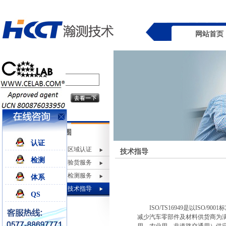
网站首页
业务范围
认证
区域认证
技术指导
检测
验货服务
检测服务
体系
技术指导
QS
ISO/TS16949
是以
ISO/9001
标
减少汽车零部件及材料供货商为